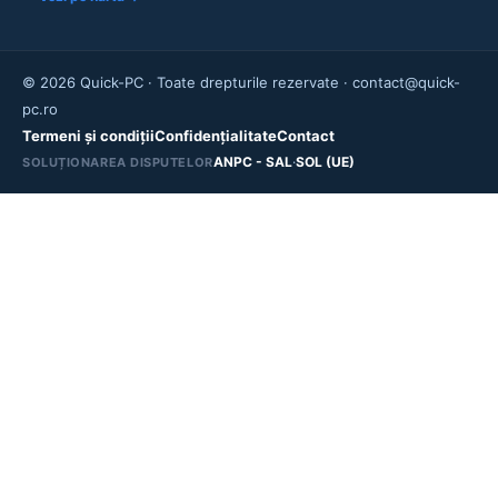
© 2026 Quick-PC · Toate drepturile rezervate · contact@quick-
pc.ro
Termeni și condiții
Confidențialitate
Contact
ANPC - SAL
·
SOL (UE)
SOLUȚIONAREA DISPUTELOR