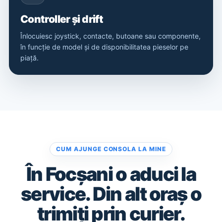
Controller și drift
Înlocuiesc joystick, contacte, butoane sau componente,
în funcție de model și de disponibilitatea pieselor pe
piață.
CUM AJUNGE CONSOLA LA MINE
În Focșani o aduci la
service. Din alt oraș o
trimiți prin curier.