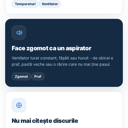
Temperaturi
Ventilator
Face zgomot ca un aspirator
Ventilator turat constant, fâșâit sau huruit - de obicei e
praf, pastă veche sau o răcire care nu mai ține pasul.
Zgomot
Praf
Nu mai citește discurile