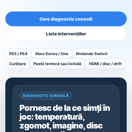
Cere diagnostic consolă
Lista intervențiilor
PS5 / PS4
Xbox Series / One
Nintendo Switch
Curățare
Pastă termică sau lichidă
HDMI / disc / drift
DIAGNOSTIC CONSOLĂ
Pornesc de la ce simți în
joc: temperatură,
zgomot, imagine, disc