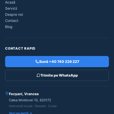
Acasă
Servicii
Despre noi
Contact
Blog
CONTACT RAPID
Sună +40 740 226 227
Trimite pe WhatsApp
Focșani, Vrancea
Calea Moldovei 10, 620172
Intervenții locale · Remote · Curier
Vezi pe hartă →