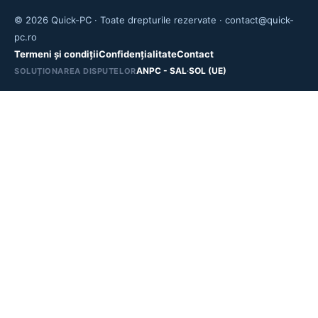
© 2026 Quick-PC · Toate drepturile rezervate · contact@quick-
pc.ro
Termeni și condiții
Confidențialitate
Contact
ANPC - SAL
·
SOL (UE)
SOLUȚIONAREA DISPUTELOR