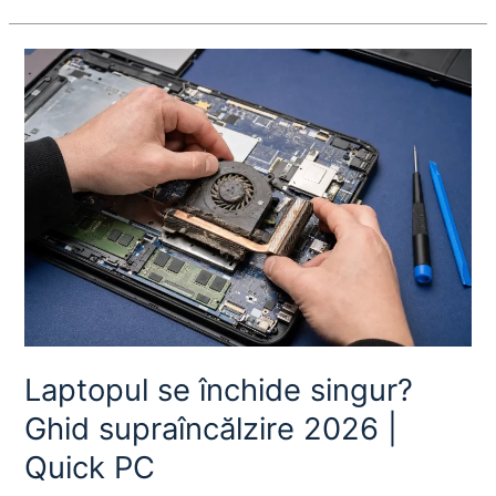
Laptopul
se
închide
singur?
Ghid
supraîncălzire
2026
|
Quick
PC
Laptopul se închide singur?
Ghid supraîncălzire 2026 |
Quick PC