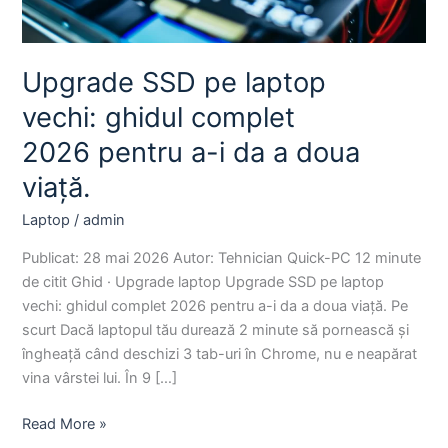
i
da
a
Upgrade SSD pe laptop
doua
vechi: ghidul complet
viață.
2026 pentru a-i da a doua
viață.
Laptop
/
admin
Publicat: 28 mai 2026 Autor: Tehnician Quick-PC 12 minute
de citit Ghid · Upgrade laptop Upgrade SSD pe laptop
vechi: ghidul complet 2026 pentru a-i da a doua viață. Pe
scurt Dacă laptopul tău durează 2 minute să pornească și
îngheață când deschizi 3 tab-uri în Chrome, nu e neapărat
vina vârstei lui. În 9 […]
Read More »